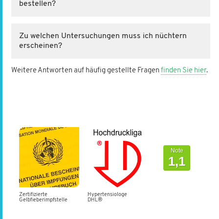
bestellen?
Zu welchen Untersuchungen muss ich nüchtern
erscheinen?
Weitere Antworten auf häufig gestellte Fragen
finden Sie hier
.
Von Patienten
bewertet mit
Note
1,1
Zertifizierte
Hypertensio­loge
Gelbfieber­impfstelle
DHL®